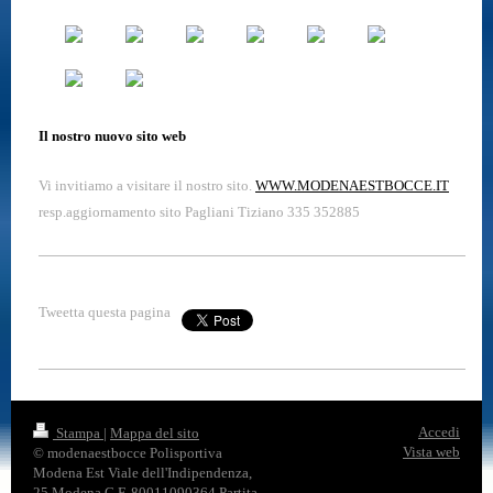
Il nostro nuovo sito web
Vi invitiamo a visitare il nostro sito.
WWW.MODENAESTBOCCE.IT
resp.aggiornamento sito Pagliani Tiziano 335 352885
Tweetta questa pagina
Accedi
Stampa
|
Mappa del sito
Vista web
© modenaestbocce Polisportiva
Modena Est Viale dell'Indipendenza,
25 Modena C.F. 80011090364 Partita