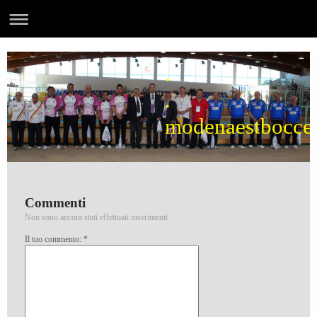
.
.
modenaestbocce
Commenti
Non sono ancora stati effettuati inserimenti.
Il tuo commento: *