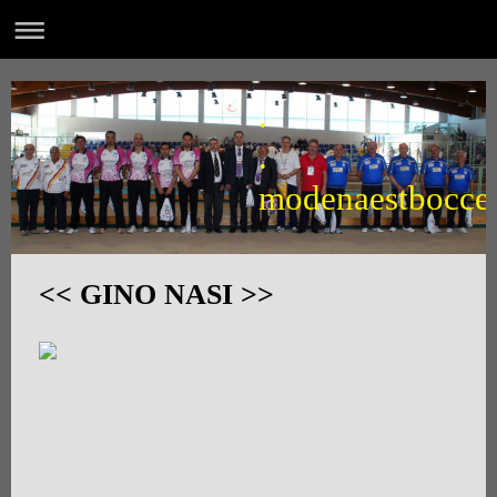
.
.
modenaestbocce
<< GINO NASI >>