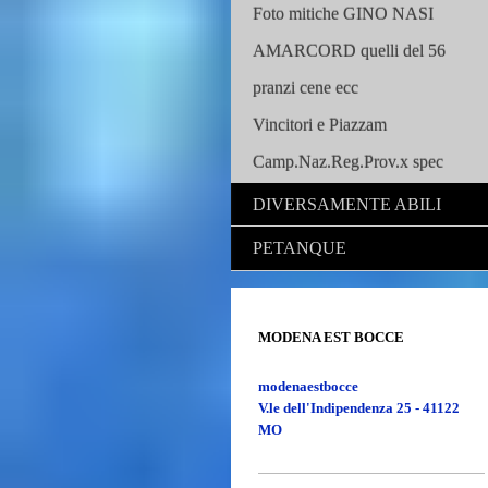
Foto mitiche GINO NASI
AMARCORD quelli del 56
pranzi cene ecc
Vincitori e Piazzam
Camp.Naz.Reg.Prov.x spec
DIVERSAMENTE ABILI
PETANQUE
MODENA EST BOCCE
modenaestbocce
V.le dell'Indipendenza 25 - 41122
MO