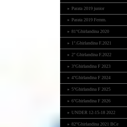
Parata 2019 junior
Parata 2019 Femm.
81°Ghirlandina 2020
1°.Ghirlandina F.2021
2° Ghirlandina F.2022
3°Ghirlandina F 2023
4°Ghirlandina F 2024
5°Ghirlandina F 2025
6°Ghirlandina F 2026
UNDER 12-15-18 2022
82°Ghirlandina 2021 BCe