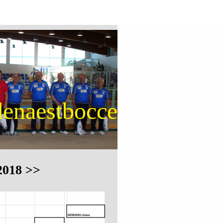
enaestbocce
018 >>