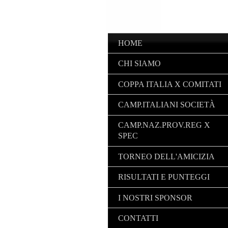
HOME
CHI SIAMO
COPPA ITALIA X COMITATI
CAMP.ITALIANI SOCIETÀ
CAMP.NAZ.PROV.REG X
SPEC
TORNEO DELL'AMICIZIA
RISULTATI E PUNTEGGI
I NOSTRI SPONSOR
CONTATTI