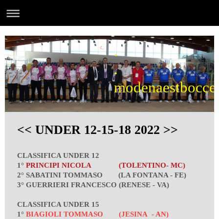
.
.
modenaestbocce
<< UNDER 12-15-18 2022 >>
CLASSIFICA UNDER 12
1°
PRINCIPI NICOLA (TOLENTINO- MC)
2° SABATINI TOMMASO (LA FONTANA - FE)
3° GUERRIERI FRANCESCO (RENESE - VA)
CLASSIFICA UNDER 15
1
°
BIAGIOLI TOMMASO (JESINA - AN)