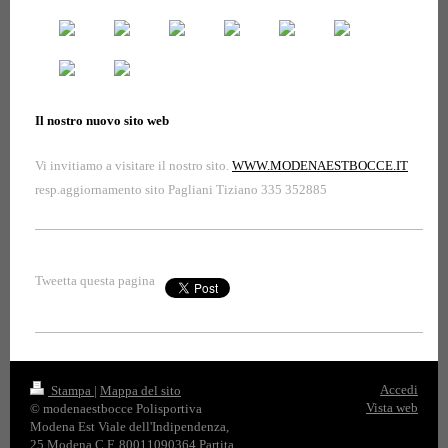
Il nostro nuovo sito web
Vi invitiamo a visitare il nostro sito.
WWW.MODENAESTBOCCE.IT
resp.aggiornamento sito Pagliani Tiziano 335 352885
Tweetta questa pagina
Accedi
Stampa
|
Mappa del sito
Vista web
© modenaestbocce Polisportiva
Modena Est Viale dell'Indipendenza,
25 Modena C.F. 80011090364 Partita