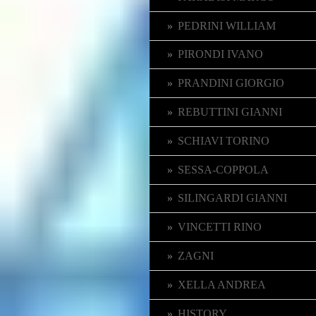
PEDRINI WILLIAM
PIRONDI IVANO
PRANDINI GIORGIO
REBUTTINI GIANNI
SCHIAVI TORINO
SESSA-COPPOLA
SILINGARDI GIANNI
VINCETTI RINO
ZAGNI
XELLA ANDREA
HISTORY