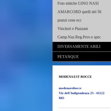
Foto mitiche GINO NASI
AMARCORD quelli del 56
pranzi cene ecc
Vincitori e Piazzam
Camp.Naz.Reg.Prov.x spec
DIVERSAMENTE ABILI
PETANQUE
MODENA EST BOCCE
modenaestbocce
V.le dell'Indipendenza 25 - 41122
MO