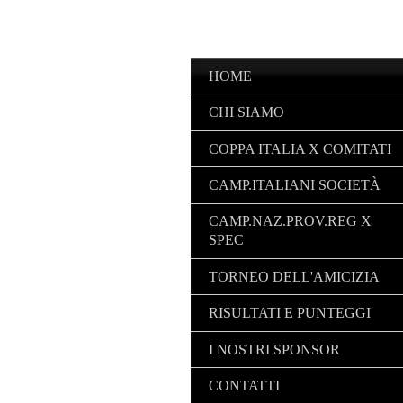
HOME
CHI SIAMO
COPPA ITALIA X COMITATI
CAMP.ITALIANI SOCIETÀ
CAMP.NAZ.PROV.REG X
SPEC
TORNEO DELL'AMICIZIA
RISULTATI E PUNTEGGI
I NOSTRI SPONSOR
CONTATTI