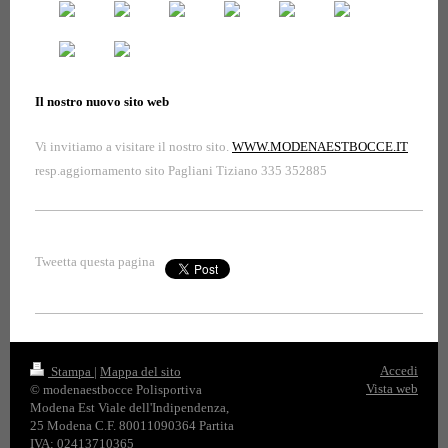
Il nostro nuovo sito web
Vi invitiamo a visitare il nostro sito.
WWW.MODENAESTBOCCE.IT
resp.aggiornamento sito Pagliani Tiziano 335 352885
Tweetta questa pagina
Accedi
Stampa
|
Mappa del sito
Vista web
© modenaestbocce Polisportiva
Modena Est Viale dell'Indipendenza,
25 Modena C.F. 80011090364 Partita
IVA: 02413710365